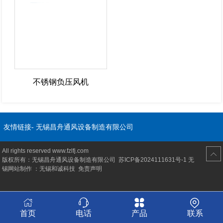
不锈钢负压风机
友情链接
-
无锡昌舟通风设备制造有限公司
All rights reserved www.fzlfj.com
版权所有：无锡昌舟通风设备制造有限公司
苏ICP备2024111631号-1
无
锡网站制作 ：无锡和诚科技
免责声明
首页
电话
产品
联系